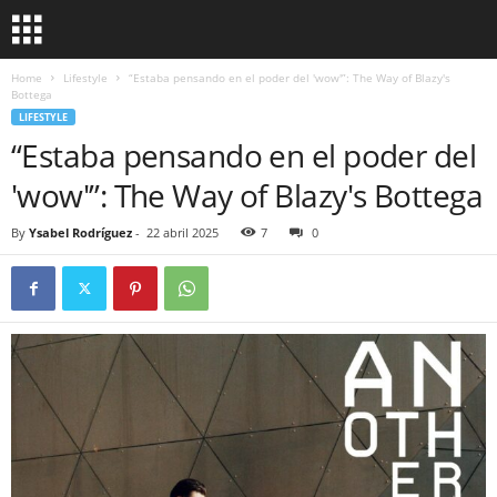
Home
Lifestyle
“Estaba pensando en el poder del 'wow'”: The Way of Blazy's
Bottega
LIFESTYLE
“Estaba pensando en el poder del
'wow'”: The Way of Blazy's Bottega
By
Ysabel Rodríguez
-
22 abril 2025
7
0