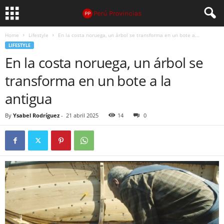
Home
Lifestyle
En la costa noruega, un árbol se transforma en un bote a...
LIFESTYLE
En la costa noruega, un árbol se
transforma en un bote a la
antigua
By
Ysabel Rodríguez
-
21 abril 2025
14
0