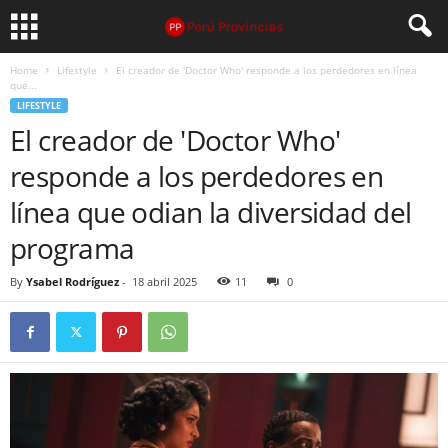
Home
Lifestyle
El creador de 'Doctor Who' responde a los perdedores en línea
que...
LIFESTYLE
El creador de 'Doctor Who'
responde a los perdedores en
línea que odian la diversidad del
programa
By
Ysabel Rodríguez
-
18 abril 2025
11
0