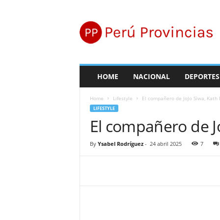
P
e
r
ú
P
r
o
HOME
NACIONAL
DEPORTES
v
i
Home
Lifestyle
El compañero de JoJo Siwa, Kath 
n
LIFESTYLE
c
El compañero de Jo
i
a
s
By
Ysabel Rodríguez
-
24 abril 2025
7