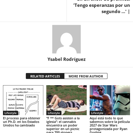
'Tengo esperanzas por un
segundo …' |
Ysabel Rodríguez
RELATED ARTICLES
MORE FROM AUTHOR
Lifestyle
Lifestyle
Lifestyle
El proceso para obtener
“F ** Gots asisten a la
Aquí está todo lo que
un Ph.D. en los Estados
iglesia”: el cannabis
sabemos sobre la película
Unidos ha cambiado
encuentra un poder
2027 de Star Wars
superior en un picnic
protagonizada por Ryan
para 700 stoners
Gosling