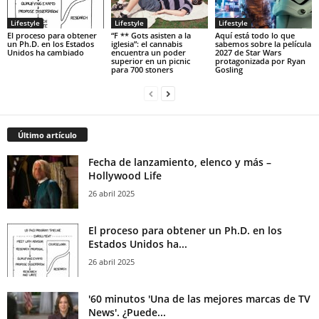
Lifestyle
Lifestyle
Lifestyle
El proceso para obtener
“F ** Gots asisten a la
Aquí está todo lo que
un Ph.D. en los Estados
iglesia”: el cannabis
sabemos sobre la película
Unidos ha cambiado
encuentra un poder
2027 de Star Wars
superior en un picnic
protagonizada por Ryan
para 700 stoners
Gosling
Último artículo
Fecha de lanzamiento, elenco y más –
Hollywood Life
26 abril 2025
El proceso para obtener un Ph.D. en los
Estados Unidos ha...
26 abril 2025
'60 minutos 'Una de las mejores marcas de TV
News'. ¿Puede...