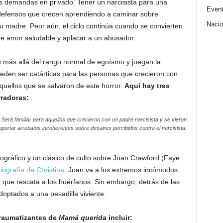
s demandas en privado. Tener un narcisista para una
Even
ndefensos que crecen aprendiendo a caminar sobre
Nacio
u madre. Peor aún, el ciclo continúa cuando se convierten
re amor saludable y aplacar a un abusador.
 más allá del rango normal de egoísmo y juegan la
ueden ser catárticas para las personas que crecieron con
quellos que se salvaron de este horror.
Aquí hay tres
rradoras:
Será familiar para aquellos que crecieron con un padre narcisista y se vieron
oportar arrebatos incoherentes sobre desaires percibidos contra el narcisista.
ográfico y un clásico de culto sobre Joan Crawford (Faye
iografía de Christina
. Joan va a los extremos incómodos
que rescata a los huérfanos. Sin embargo, detrás de las
adoptados a una pesadilla viviente.
raumatizantes de
Mamá querida
incluir: