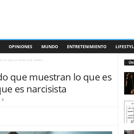
OPINIONES
MUNDO
ENTRETENIMIENTO
LIFESTYL
an lo que es tener una madre...
Últ
edo que muestran lo que es
ue es narcisista
0