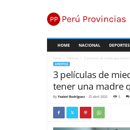
P
e
r
ú
P
r
o
HOME
NACIONAL
DEPORTES
v
i
Home
Lifestyle
3 películas de miedo que muestr
n
LIFESTYLE
c
3 películas de mi
i
a
tener una madre q
s
By
Ysabel Rodríguez
-
25 abril 2025
5