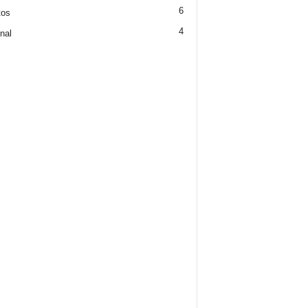
6
tos
4
nal