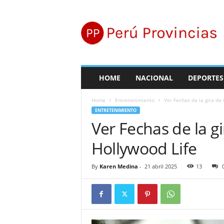
P
e
r
ú
P
r
o
HOME
NACIONAL
DEPORTES
v
i
Home
Entretenimiento
Ver Fechas de la gira de
n
ENTRETENIMIENTO
c
Ver Fechas de la g
i
a
Hollywood Life
s
By
Karen Medina
-
21 abril 2025
13