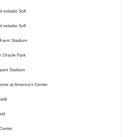
l estadio Sofi
l estadio Sofi
 Farm Stadium
n Oracle Park
iant Stadium
 Dome at America's Center
ield
eld
 Center