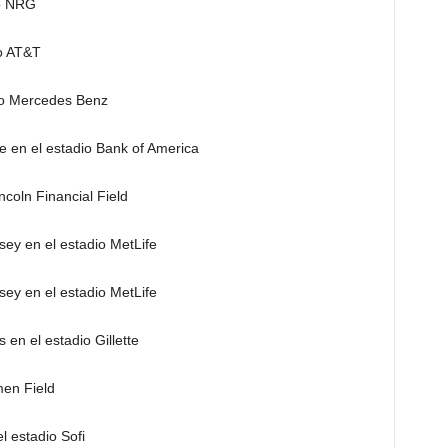
io NRG
io AT&T
dio Mercedes Benz
e en el estadio Bank of America
ncoln Financial Field
ey en el estadio MetLife
ey en el estadio MetLife
n el estadio Gillette
men Field
l estadio Sofi