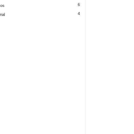
6
tos
4
nal