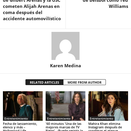
cometen Alijah Arenas en
Williams
coma después del
accidente automovilístico
Karen Medina
RELATED ARTICLES
MORE FROM AUTHOR
Entretenimiento
Entretenimiento
Entretenimiento
Fecha de lanzamiento,
'60 minutos 'Una de las
Mahira Khan elimina
elenco y más –
mejores marcas de TV
Instagram después de
Hollywood Life
News'. ¿Puede resistir la
condenar el ataque