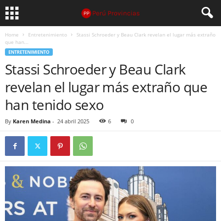
Home
Entretenimiento
Stassi Schroeder y Beau Clark revelan el lugar más extraño
que han...
ENTRETENIMIENTO
Stassi Schroeder y Beau Clark
revelan el lugar más extraño que
han tenido sexo
By
Karen Medina
-
24 abril 2025
6
0