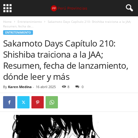
Home
Entretenimiento
Sakamoto Days Capítulo 210: Shishiba traiciona a la JAA;
Resumen, fecha de...
ENTRETENIMIENTO
Sakamoto Days Capítulo 210:
Shishiba traiciona a la JAA;
Resumen, fecha de lanzamiento,
dónde leer y más
By
Karen Medina
-
16 abril 2025
8
0