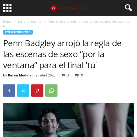
Home
Entretenimiento
Penn Badgley arrojó la regla de las escenas de sexo “por
la...
ENTRETENIMIENTO
Penn Badgley arrojó la regla de
las escenas de sexo “por la
ventana” para el final 'tú'
By
Karen Medina
-
25 abril 2025
3
0