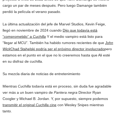
cargo un par de meses después. Pero luego Damange también
perdió la película el verano pasado.
La última actualización del jefe de Marvel Studios, Kevin Feige,
llegó en noviembre de 2024 cuando
Dijo que todavía está
“comprometido” a
Cuchilla
Y el medio vampiro está listo para
“llegar al MCU”. También ha habido rumores recientes de que
John
Wick
Chad Stahelski podría ser el próximo director involucrado
pero
estamos en el punto en el que no lo creeremos hasta que Ali esté
en su disfraz de cuchilla.
Su mezcla diaria de noticias de entretenimiento
Mientras
Cuchilla
todavía está en proceso, sin duda fue agradable
ver más a un buen vampiro de
Pantera negra
Director Ryan
Coogler y Michael B. Jordan. Y, por supuesto, siempre podemos
transmitir el original
Cuchilla
cine
con Wesley Snipes mientras
tanto.