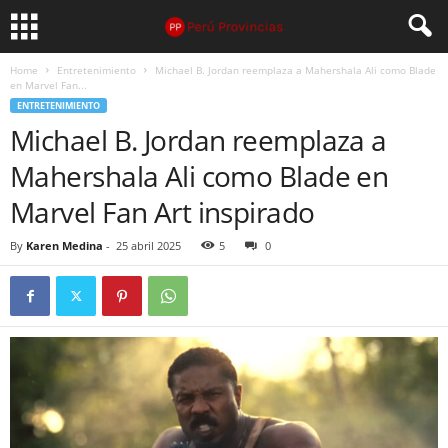
Home
Entretenimiento
Michael B. Jordan reemplaza a Mahershala Ali como Blade
en Marvel Fan...
ENTRETENIMIENTO
Michael B. Jordan reemplaza a
Mahershala Ali como Blade en
Marvel Fan Art inspirado
By
Karen Medina
-
25 abril 2025
5
0