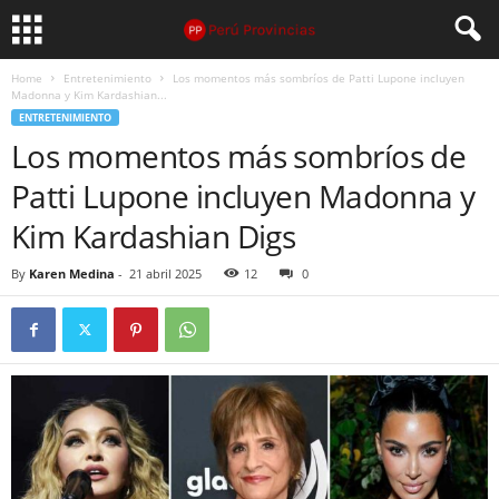
Home
Entretenimiento
Los momentos más sombríos de Patti Lupone incluyen
Madonna y Kim Kardashian...
ENTRETENIMIENTO
Los momentos más sombríos de
Patti Lupone incluyen Madonna y
Kim Kardashian Digs
By
Karen Medina
-
21 abril 2025
12
0