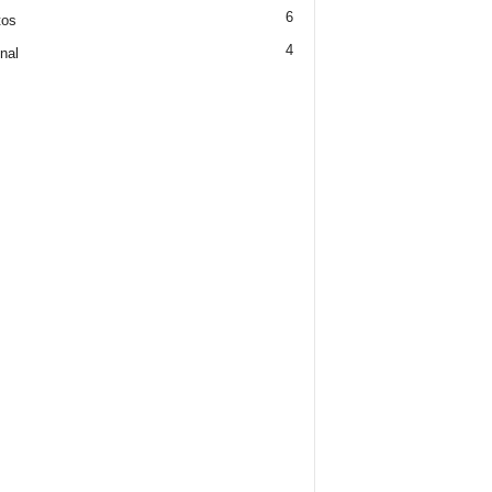
6
tos
4
nal