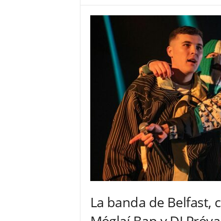
La banda de Belfast,
Móglaí Bap y DJ Próva