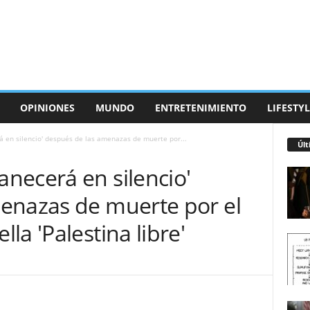
OPINIONES
MUNDO
ENTRETENIMIENTO
LIFESTYL
 en silencio' después de las amenazas de muerte por...
Últ
necerá en silencio'
enazas de muerte por el
la 'Palestina libre'