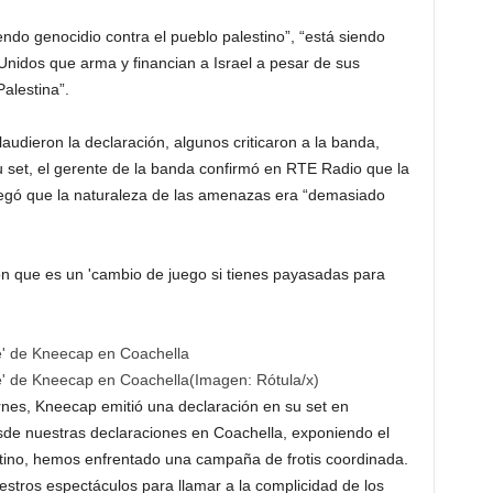
ndo genocidio contra el pueblo palestino”, “está siendo
 Unidos que arma y financian a Israel a pesar de sus
Palestina”.
udieron la declaración, algunos criticaron a la banda,
set, el gerente de la banda confirmó en RTE Radio que la
egó que la naturaleza de las amenazas era “demasiado
n que es un 'cambio de juego si tienes payasadas para
bre' de Kneecap en Coachella
(Imagen:
Rótula/x
)
rnes, Kneecap emitió una declaración en su set en
esde nuestras declaraciones en Coachella, exponiendo el
stino, hemos enfrentado una campaña de frotis coordinada.
tros espectáculos para llamar a la complicidad de los