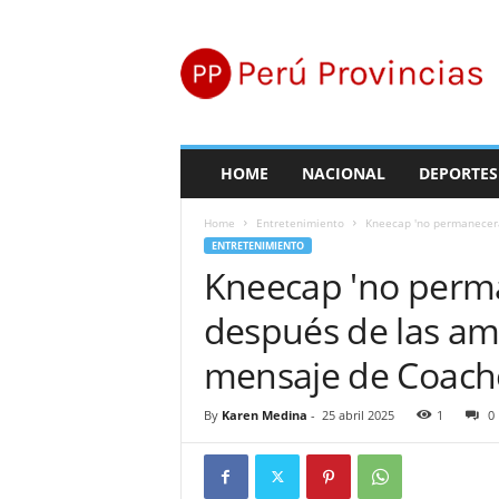
P
e
r
ú
P
r
o
HOME
NACIONAL
DEPORTES
v
i
Home
Entretenimiento
Kneecap 'no permanecerá
n
ENTRETENIMIENTO
c
Kneecap 'no perma
i
a
después de las am
s
mensaje de Coachel
By
Karen Medina
-
25 abril 2025
1
0