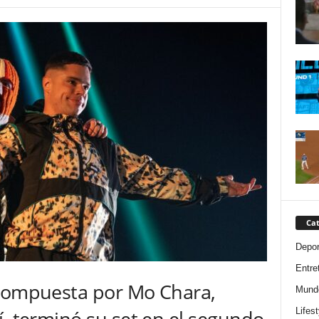
Cat
Depor
Entre
 compuesta por Mo Chara,
Mund
Lifest
í, terminó su set en el segundo