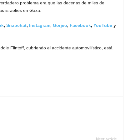
 verdadero problema era que las decenas de miles de
as israelíes en Gaza.
ok
,
Snapchat
,
Instagram
,
Gorjeo
,
Facebook
,
YouTube
y
ie Flintoff, cubriendo el accidente automovilístico, está
Next article