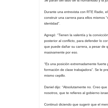
Se paran del lado de la humanidad y la ju
Durante una entrevista con RTE Radio, el 
construir una carrera para ellos mismos “s
identidad”.
Agregó: “Tienen la valentía y la convicc
posterior al conflicto, para defender lo c
que puede dañar su carrera, a pesar de 
masivamente por eso.
“Es una posición extremadamente fuerte p
formación de clase trabajadora”. Se le pre
mismo cepillo.
Daniel dijo: “Absolutamente no. Creo que 
nosotros, que te refieres al gobierno israel
Continuó diciendo que sugerir que el men