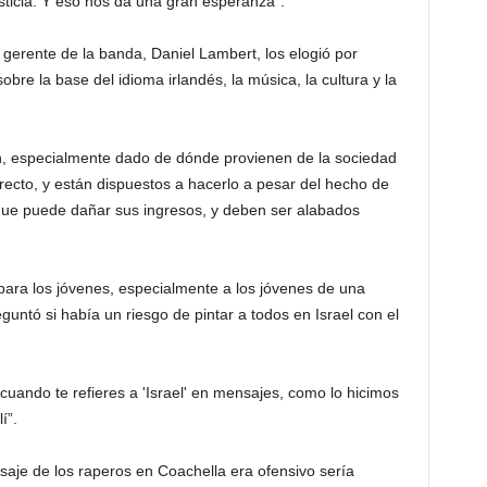
sticia. Y eso nos da una gran esperanza”.
gerente de la banda, Daniel Lambert, los elogió por
obre la base del idioma irlandés, la música, la cultura y la
ión, especialmente dado de dónde provienen de la sociedad
orrecto, y están dispuestos a hacerlo a pesar del hecho de
que puede dañar sus ingresos, y deben ser alabados
ara los jóvenes, especialmente a los jóvenes de una
guntó si había un riesgo de pintar a todos en Israel con el
cuando te refieres a 'Israel' en mensajes, como lo hicimos
í”.
saje de los raperos en Coachella era ofensivo sería