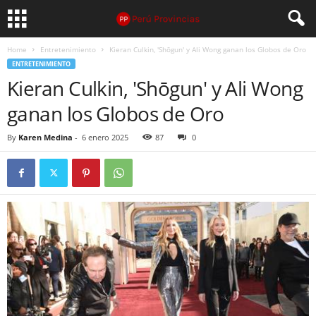
Home
Entretenimiento
Kieran Culkin, 'Shōgun' y Ali Wong ganan los Globos de Oro
ENTRETENIMIENTO
Kieran Culkin, 'Shōgun' y Ali Wong
ganan los Globos de Oro
By
Karen Medina
-
6 enero 2025
87
0