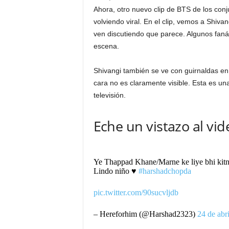
Ahora, otro nuevo clip de BTS de los con
volviendo viral. En el clip, vemos a Shiv
ven discutiendo que parece. Algunos faná
escena.
Shivangi también se ve con guirnaldas en
cara no es claramente visible. Esta es una
televisión.
Eche un vistazo al vid
Ye Thappad Khane/Marne ke liye bhi kit
Lindo niño ♥ ️
#harshadchopda
pic.twitter.com/90sucvljdb
– Hereforhim (@Harshad2323)
24 de abr