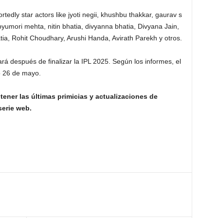
rtedly star actors like jyoti negii, khushbu thakkar, gaurav s
pyumori mehta, nitin bhatia, divyanna bhatia, Divyana Jain,
ia, Rohit Choudhary, Arushi Handa, Avirath Parekh y otros.
á después de finalizar la IPL 2025. Según los informes, el
 o 26 de mayo.
ener las últimas primicias y actualizaciones de
serie web.