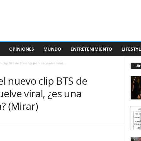
OPINIONES
MUNDO
ENTRETENIMIENTO
LIFESTYL
clip BTS de Shivangi Joshi se vuelve viral,...
Últ
l nuevo clip BTS de
uelve viral, ¿es una
? (Mirar)