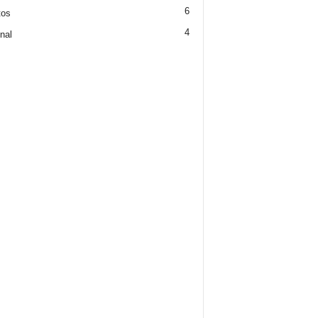
6
tos
4
nal