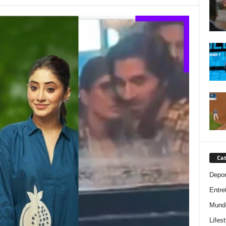
Cat
Depor
Entre
Mund
Lifest