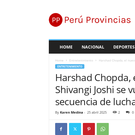
P
e
r
ú
P
r
o
HOME
NACIONAL
DEPORTES
v
i
Home
Entretenimiento
Harshad Chopda, el nuevo 
n
ENTRETENIMIENTO
c
Harshad Chopda, e
i
a
Shivangi Joshi se v
s
secuencia de lucha
By
Karen Medina
-
25 abril 2025
2
0