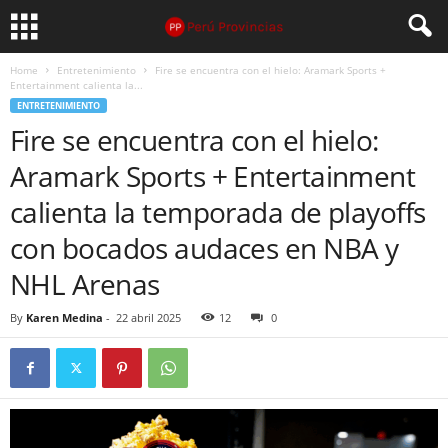
Home
Entretenimiento
Fire se encuentra con el hielo: Aramark Sports +
Entertainment calienta la...
ENTRETENIMIENTO
Fire se encuentra con el hielo:
Aramark Sports + Entertainment
calienta la temporada de playoffs
con bocados audaces en NBA y
NHL Arenas
By
Karen Medina
-
22 abril 2025
12
0