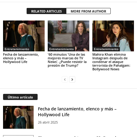
RELATED ARTICLES
MORE FROM AUTHOR
Entretenimiento
Entretenimiento
Entretenimiento
Fecha de lanzamiento,
'60 minutos 'Una de las
Mahira Khan elimina
elenco y más –
mejores marcas de TV
Instagram después de
Hollywood Life
News'. ¿Puede resistir la
condenar el ataque
presión de Trump?
terrorista de Pahalgam:
Bollywood News
Último artículo
Fecha de lanzamiento, elenco y más –
Hollywood Life
26 abril 2025