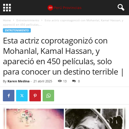
Home
Entretenimiento
Esta actriz coprotagonizó con Mohanlal, Kamal Hassan, y
apareció en 450 películas,...
ENTRETENIMIENTO
Esta actriz coprotagonizó con
Mohanlal, Kamal Hassan, y
apareció en 450 películas, solo
para conocer un destino terrible |
By
Karen Medina
-
21 abril 2025
13
0