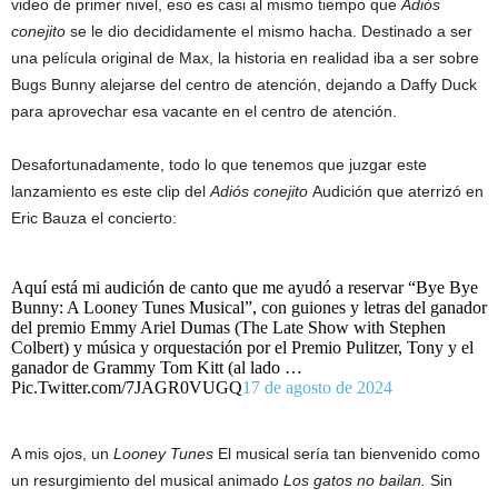
video de primer nivel, eso es casi al mismo tiempo que
Adiós
conejito
se le dio decididamente el mismo hacha. Destinado a ser
una película original de Max, la historia en realidad iba a ser sobre
Bugs Bunny alejarse del centro de atención, dejando a Daffy Duck
para aprovechar esa vacante en el centro de atención.
Desafortunadamente, todo lo que tenemos que juzgar este
lanzamiento es este clip del
Adiós conejito
Audición que aterrizó en
Eric Bauza el concierto:
Aquí está mi audición de canto que me ayudó a reservar “Bye Bye
Bunny: A Looney Tunes Musical”, con guiones y letras del ganador
del premio Emmy Ariel Dumas (The Late Show with Stephen
Colbert) y música y orquestación por el Premio Pulitzer, Tony y el
ganador de Grammy Tom Kitt (al lado …
Pic.Twitter.com/7JAGR0VUGQ
17 de agosto de 2024
A mis ojos, un
Looney Tunes
El musical sería tan bienvenido como
un resurgimiento del musical animado
Los gatos no bailan.
Sin