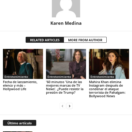
Karen Medina
RELATED ARTICLES
MORE FROM AUTHOR
Entretenimiento
Entretenimiento
Entretenimiento
Fecha de lanzamiento,
'60 minutos 'Una de las
Mahira Khan elimina
elenco y más –
mejores marcas de TV
Instagram después de
Hollywood Life
News'. ¿Puede resistir la
condenar el ataque
presión de Trump?
terrorista de Pahalgam:
Bollywood News
Último artículo