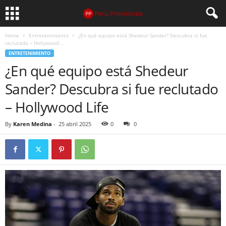
Home
Entretenimiento
¿En qué equipo está Shedeur Sander? Descubra si fue
reclutado – Hollywood...
ENTRETENIMIENTO
¿En qué equipo está Shedeur
Sander? Descubra si fue reclutado
– Hollywood Life
By
Karen Medina
-
25 abril 2025
0
0