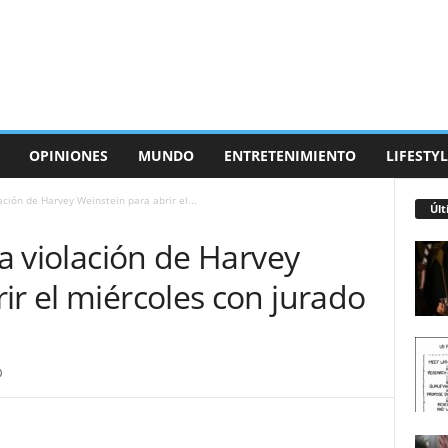
OPINIONES
MUNDO
ENTRETENIMIENTO
LIFESTYL
lación de Harvey Weinstein para abrir el...
Últ
la violación de Harvey
ir el miércoles con jurado
0