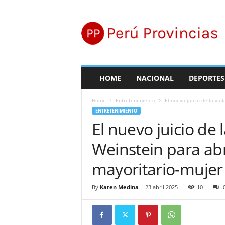
P
e
r
ú
P
r
o
HOME
NACIONAL
DEPORTES
v
i
Home
Entretenimiento
El nuevo juicio de la vio
n
ENTRETENIMIENTO
c
El nuevo juicio de 
i
a
Weinstein para abr
s
mayoritario-mujer
By
Karen Medina
-
23 abril 2025
10