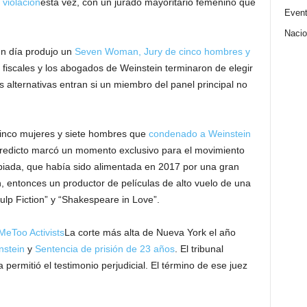
e violación
esta vez, con un jurado mayoritario femenino que
Even
Nacio
n día produjo un
Seven Woman, Jury de cinco hombres y
s fiscales y los abogados de Weinstein terminaron de elegir
as alternativas entran si un miembro del panel principal no
 cinco mujeres y siete hombres que
condenado a Weinstein
redicto marcó un momento exclusivo para el movimiento
piada, que había sido alimentada en 2017 por una gran
, entonces un productor de películas de alto vuelo de una
ulp Fiction” y “Shakespeare in Love”.
eToo Activists
La corte más alta de Nueva York el año
nstein
y
Sentencia de prisión de 23 años
. El tribunal
 permitió el testimonio perjudicial. El término de ese juez