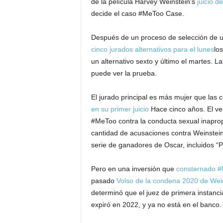
de la película Harvey Weinstein's
juicio d
decide el caso #MeToo Case.
Después de un proceso de selección de u
cinco jurados alternativos para el lunes
lo
un alternativo sexto y último el martes. L
puede ver la prueba.
El jurado principal es más mujer que las
en su primer juicio
Hace cinco años. El ve
#MeToo contra la conducta sexual inapro
cantidad de acusaciones contra Weinstein
serie de ganadores de Oscar, incluidos “P
Pero en una inversión que
consternado #M
pasado
Volso de la condena 2020 de Wei
determinó que el juez de primera instancia
expiró en 2022, y ya no está en el banco.