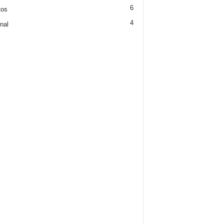
6
tos
4
nal