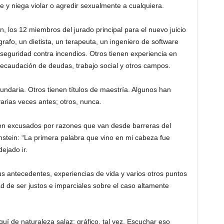
e y niega violar o agredir sexualmente a cualquiera.
, los 12 miembros del jurado principal para el nuevo juicio
grafo, un dietista, un terapeuta, un ingeniero de software
 seguridad contra incendios. Otros tienen experiencia en
 recaudación de deudas, trabajo social y otros campos.
cundaria. Otros tienen títulos de maestría. Algunos han
arias veces antes; otros, nunca.
on excusados ​​por razones que van desde barreras del
nstein: “La primera palabra que vino en mi cabeza fue
ejado ir.
s antecedentes, experiencias de vida y varios otros puntos
d de ser justos e imparciales sobre el caso altamente
í de naturaleza salaz: gráfico, tal vez. Escuchar eso