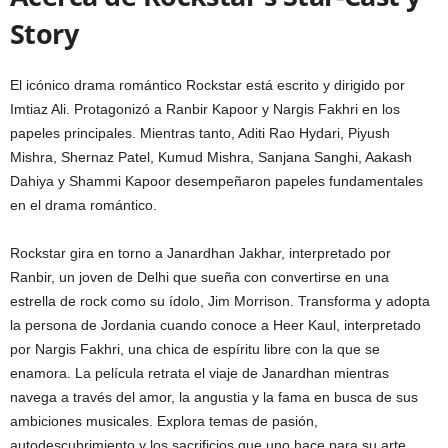
Story
El icónico drama romántico Rockstar está escrito y dirigido por
Imtiaz Ali. Protagonizó a Ranbir Kapoor y Nargis Fakhri en los
papeles principales. Mientras tanto, Aditi Rao Hydari, Piyush
Mishra, Shernaz Patel, Kumud Mishra, Sanjana Sanghi, Aakash
Dahiya y Shammi Kapoor desempeñaron papeles fundamentales
en el drama romántico.
Rockstar gira en torno a Janardhan Jakhar, interpretado por
Ranbir, un joven de Delhi que sueña con convertirse en una
estrella de rock como su ídolo, Jim Morrison. Transforma y adopta
la persona de Jordania cuando conoce a Heer Kaul, interpretado
por Nargis Fakhri, una chica de espíritu libre con la que se
enamora. La película retrata el viaje de Janardhan mientras
navega a través del amor, la angustia y la fama en busca de sus
ambiciones musicales. Explora temas de pasión,
autodescubrimiento y los sacrificios que uno hace para su arte.