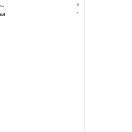
6
tos
4
nal