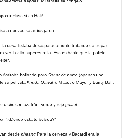
oona-Purina Kapdas,
Mi familia se congeló.
pos incluso si es Holi!”
seta nuevos se arriesgaron.
, la
cena
Estaba desesperadamente tratando de trepar
a ver la alta superestrella. Eso es hasta que la policía
elter.
 a Amitabh bailando para
Sonar de barra
(apenas una
de su película
Khuda Gawah
), Maestro Mayur y Bunty Beh,
de
thali
s con azafrán, verde y rojo
gulaal
.
ba: “¿Dónde está tu bebida?”
e van desde
bhaang
Para la cerveza y Bacardi era la