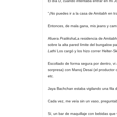
El día D, cuando intentaba entrar en mi
J
“¡No puedes ir a la casa de Amitabh en tra
Entonces, de mala gana, mis jeans y cami
Afuera
Pratiksha
La residencia de Amitabh
sobre la alta pared límite del bungalow par
Lathi
Los cargó y los hizo correr Helter-Sk
Escoltado de forma segura por dentro, vi
sorpresa) con Manoj Desai (el productor 
etc.
Jaya Bachchan estaba vigilando una fila 
Cada vez, me veía sin un vaso, pregunta
Sí, un bar de maquillaje con bebidas qu