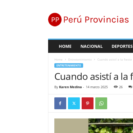
P
e
r
ú
P
r
o
HOME
NACIONAL
DEPORTES
v
i
Home
Entretenimiento
Cuando asistí a la fiesta
n
ENTRETENIMIENTO
c
Cuando asistí a la
i
a
s
By
Karen Medina
-
14 marzo 2025
26