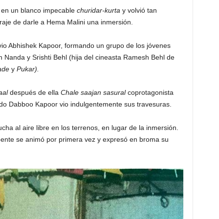
 en un blanco impecable
churidar-kurta
y volvió tan
aje de darle a Hema Malini una inmersión.
vio Abhishek Kapoor, formando un grupo de los jóvenes
Nanda y Srishti Behl (hija del cineasta Ramesh Behl de
ade
y
Pukar).
aal
después de ella
Chale saajan sasural
coprotagonista
tido Dabboo Kapoor vio indulgentemente sus travesuras.
cha al aire libre en los terrenos, en lugar de la inmersión.
ente se animó por primera vez y expresó en broma su