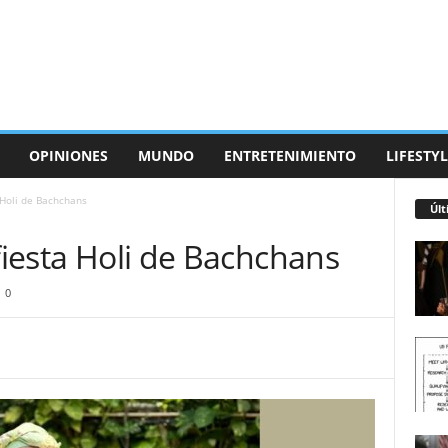
OPINIONES
MUNDO
ENTRETENIMIENTO
LIFESTYL
 Holi de Bachchans
Últ
 fiesta Holi de Bachchans
0