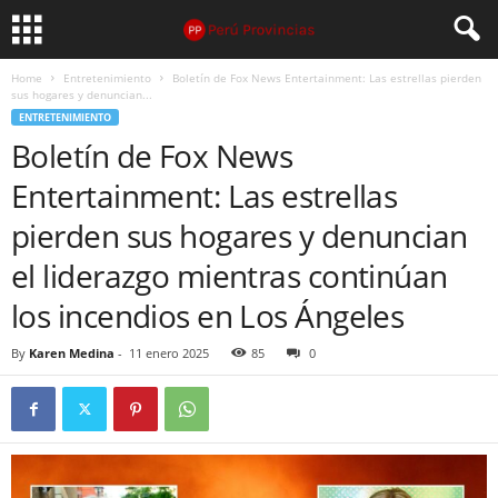
Home
Entretenimiento
Boletín de Fox News Entertainment: Las estrellas pierden
sus hogares y denuncian...
ENTRETENIMIENTO
Boletín de Fox News
Entertainment: Las estrellas
pierden sus hogares y denuncian
el liderazgo mientras continúan
los incendios en Los Ángeles
By
Karen Medina
-
11 enero 2025
85
0