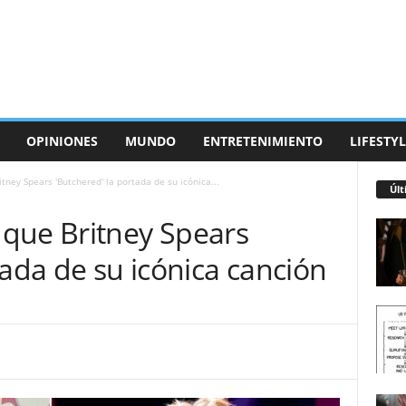
OPINIONES
MUNDO
ENTRETENIMIENTO
LIFESTYL
tney Spears 'Butchered' la portada de su icónica...
Últ
que Britney Spears
tada de su icónica canción