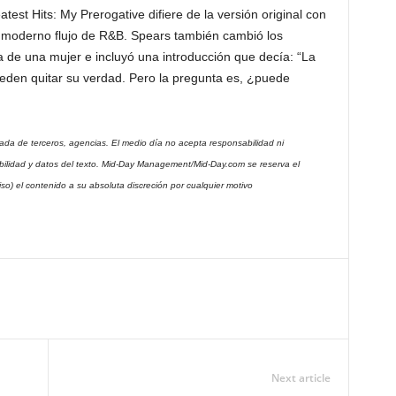
est Hits: My Prerogative difiere de la versión original con
n moderno flujo de R&B. Spears también cambió los
 de una mujer e incluyó una introducción que decía: “La
eden quitar su verdad. Pero la pregunta es, ¿puede
cada de terceros, agencias. El medio día no acepta responsabilidad ni
iabilidad y datos del texto. Mid-Day Management/Mid-Day.com se reserva el
viso) el contenido a su absoluta discreción por cualquier motivo
Next article