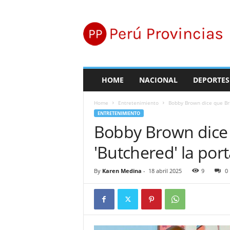
P
e
r
ú
P
r
o
HOME
NACIONAL
DEPORTES
v
i
Home
Entretenimiento
Bobby Brown dice que Bri
n
ENTRETENIMIENTO
c
Bobby Brown dice 
i
a
'Butchered' la por
s
By
Karen Medina
-
18 abril 2025
9
0