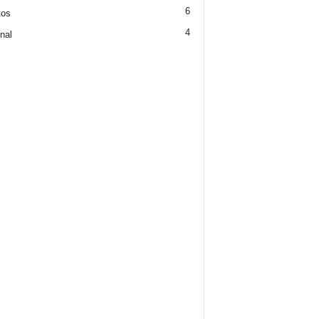
6
tos
4
nal