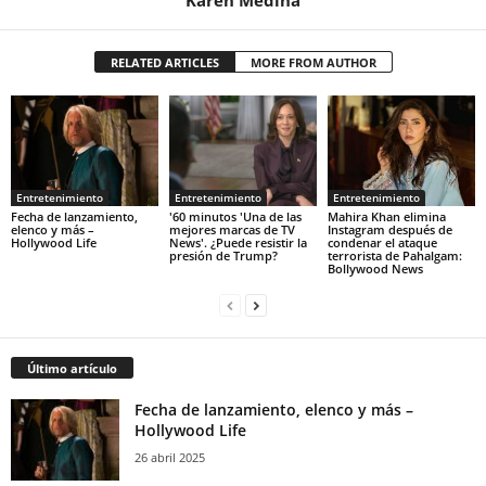
Karen Medina
RELATED ARTICLES
MORE FROM AUTHOR
Entretenimiento
Entretenimiento
Entretenimiento
Fecha de lanzamiento,
'60 minutos 'Una de las
Mahira Khan elimina
elenco y más –
mejores marcas de TV
Instagram después de
Hollywood Life
News'. ¿Puede resistir la
condenar el ataque
presión de Trump?
terrorista de Pahalgam:
Bollywood News
Último artículo
Fecha de lanzamiento, elenco y más –
Hollywood Life
26 abril 2025