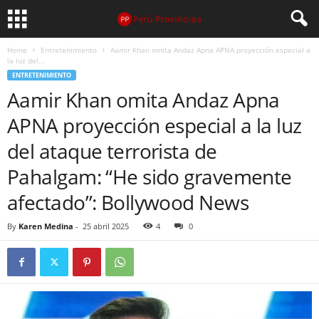
Home
Entretenimiento
Aamir Khan omita Andaz Apna APNA proyección especial a
la luz del...
ENTRETENIMIENTO
Aamir Khan omita Andaz Apna
APNA proyección especial a la luz
del ataque terrorista de
Pahalgam: “He sido gravemente
afectado”: Bollywood News
By
Karen Medina
-
25 abril 2025
4
0