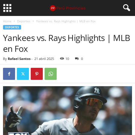
Home
Deportes
Yankees vs. Rays Highlights | MLB en Fox
DEPORTES
Yankees vs. Rays Highlights | MLB
en Fox
By
Rafael Santos
-
21 abril 2025
10
0