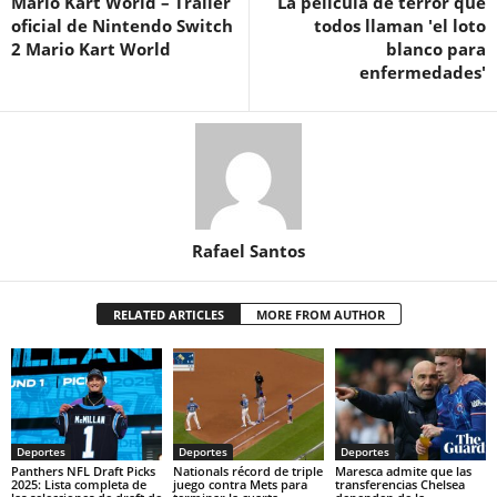
Mario Kart World – Trailer
La película de terror que
oficial de Nintendo Switch
todos llaman 'el loto
2 Mario Kart World
blanco para
enfermedades'
Rafael Santos
RELATED ARTICLES
MORE FROM AUTHOR
Deportes
Deportes
Deportes
Panthers NFL Draft Picks
Nationals récord de triple
Maresca admite que las
2025: Lista completa de
juego contra Mets para
transferencias Chelsea