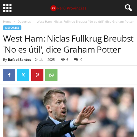
Home
Deportes
West Ham: Niclas Fullkrug Breubst 'No es útil', dice Graham Potter
DEPORTES
West Ham: Niclas Fullkrug Breubst
'No es útil', dice Graham Potter
By
Rafael Santos
-
24 abril 2025
6
0