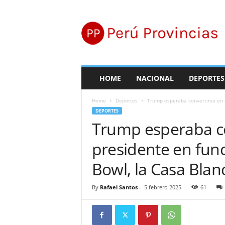
P
e
r
ú
P
r
o
HOME
NACIONAL
DEPORTES
v
i
Home
Deportes
Trump esperaba convertirse en el
n
DEPORTES
c
Trump esperaba co
i
a
presidente en func
s
Bowl, la Casa Blanc
By
Rafael Santos
-
5 febrero 2025
61