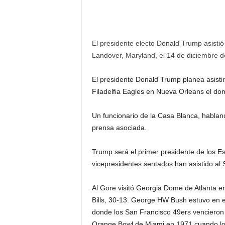
El presidente electo Donald Trump asistió
Landover, Maryland, el 14 de diciembre d
El presidente Donald Trump planea asistir
Filadelfia Eagles en Nueva Orleans el do
Un funcionario de la Casa Blanca, habla
prensa asociada.
Trump será el primer presidente de los Est
vicepresidentes sentados han asistido al 
Al Gore visitó Georgia Dome de Atlanta en
Bills, 30-13. George HW Bush estuvo en e
donde los San Francisco 49ers vencieron a
Orange Bowl de Miami en 1971 cuando los