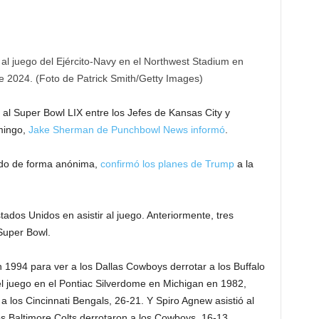
 al juego del Ejército-Navy en el Northwest Stadium en
e 2024. (Foto de Patrick Smith/Getty Images)
 al Super Bowl LIX entre los Jefes de Kansas City y
mingo,
Jake Sherman de Punchbowl News informó
.
ndo de forma anónima,
confirmó los planes de Trump
a la
ados Unidos en asistir al juego. Anteriormente, tres
Super Bowl.
 1994 para ver a los Dallas Cowboys derrotar a los Buffalo
l juego en el Pontiac Silverdome en Michigan en 1982,
 los Cincinnati Bengals, 26-21. Y Spiro Agnew asistió al
 Baltimore Colts derrotaron a los Cowboys, 16-13.