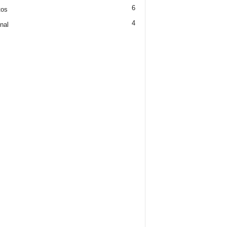
6
tos
4
nal