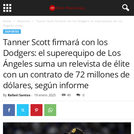
Home
Deportes
Tanner Scott firmará con los Dodgers: el superequipo de Los
Ángeles suma...
DEPORTES
Tanner Scott firmará con los
Dodgers: el superequipo de Los
Ángeles suma un relevista de élite
con un contrato de 72 millones de
dólares, según informe
By
Rafael Santos
-
19 enero 2025
49
0