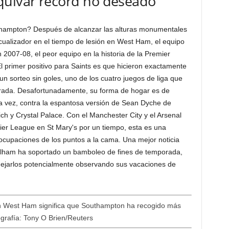
quivar récord no deseado
uthampton? Después de alcanzar las alturas monumentales
ualizador en el tiempo de lesión en West Ham, el equipo
2007-08, el peor equipo en la historia de la Premier
l primer positivo para Saints es que hicieron exactamente
n sorteo sin goles, uno de los cuatro juegos de liga que
rada. Desafortunadamente, su forma de hogar es de
 vez, contra la espantosa versión de Sean Dyche de
ich y Crystal Palace. Con el Manchester City y el Arsenal
mier League en St Mary's por un tiempo, esta es una
eocupaciones de los puntos a la cama. Una mejor noticia
Fulham ha soportado un bamboleo de fines de temporada,
dejarlos potencialmente observando sus vacaciones de
en West Ham significa que Southampton ha recogido más
grafía: Tony O Brien/Reuters