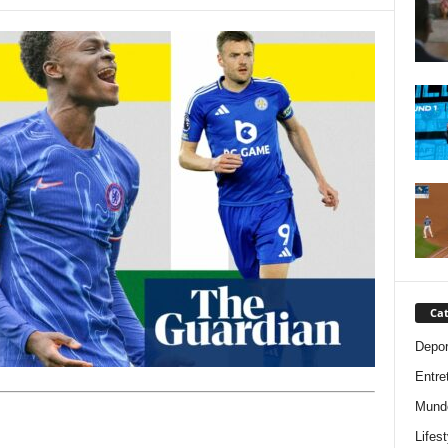
Cat
Depor
Entre
Mund
Lifest