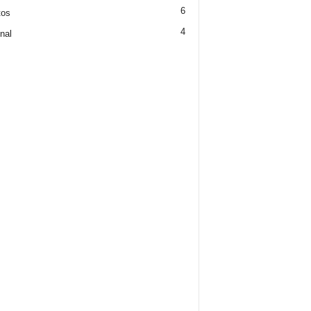
6
tos
4
nal