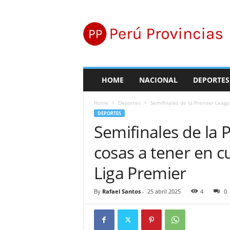
P
e
r
ú
P
r
o
HOME
NACIONAL
DEPORTES
v
i
Home
Deportes
Semifinales de la Premier League
n
DEPORTES
c
Semifinales de la 
i
a
cosas a tener en c
s
Liga Premier
By
Rafael Santos
-
25 abril 2025
4
0