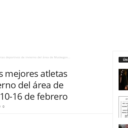
tas deportivos de invierno del área de Muskegon...
Últ
 mejores atletas
erno del área de
10-16 de febrero
0