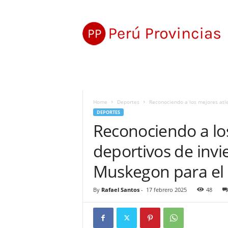
P
e
r
ú
P
r
o
v
i
Home
Deportes
Reconociendo a los mejores atle
n
DEPORTES
c
Reconociendo a los
i
a
deportivos de invi
s
Muskegon para el 
By
Rafael Santos
-
17 febrero 2025
48