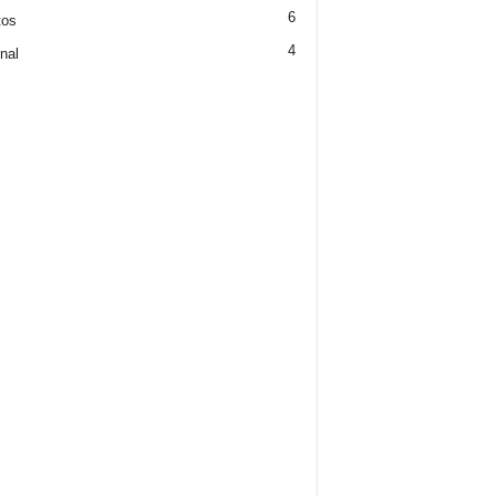
6
tos
4
nal