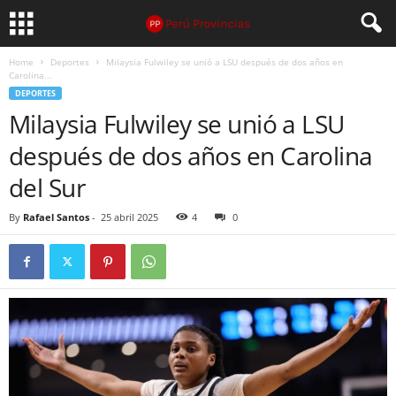
Home
Deportes
Milaysia Fulwiley se unió a LSU después de dos años en
Carolina...
DEPORTES
Milaysia Fulwiley se unió a LSU
después de dos años en Carolina
del Sur
By
Rafael Santos
-
25 abril 2025
4
0