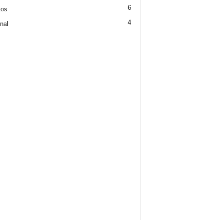
6
tos
4
nal