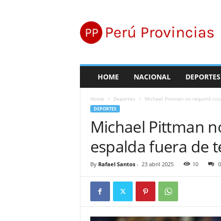
P
e
r
ú
P
r
o
HOME
NACIONAL
DEPORTES
v
i
Home
Deportes
Michael Pittman no requirió cir
n
DEPORTES
c
Michael Pittman no
i
a
espalda fuera de
s
By
Rafael Santos
-
23 abril 2025
10
0