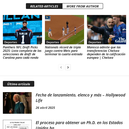
RELATED ARTICLES
MORE FROM AUTHOR
Deportes
Deportes
Deportes
Panthers NFL Draft Picks
Nationals récord de triple
Maresca admite que las
2025: Lista completa de las
juego contra Mets para
transferencias Chelsea
selecciones de draft de
terminar la cuarta entrada
dependen de la calificación
Carolina para cada ronda
europea | Chelsea
Último artículo
Fecha de lanzamiento, elenco y más – Hollywood
Life
26 abril 2025
El proceso para obtener un Ph.D. en los Estados
Unidos ha...