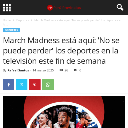
Home
Deportes
March Madness está aquí: 'No se puede perder' los deportes en
la...
DEPORTES
March Madness está aquí: 'No se
puede perder' los deportes en la
televisión este fin de semana
By
Rafael Santos
-
14 marzo 2025
26
0