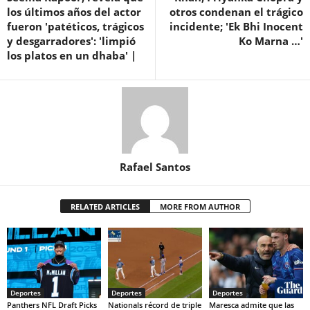
los últimos años del actor
otros condenan el trágico
fueron 'patéticos, trágicos
incidente; 'Ek Bhi Inocent
y desgarradores': 'limpió
Ko Marna …'
los platos en un dhaba' |
Rafael Santos
RELATED ARTICLES
MORE FROM AUTHOR
Deportes
Deportes
Deportes
Panthers NFL Draft Picks
Nationals récord de triple
Maresca admite que las