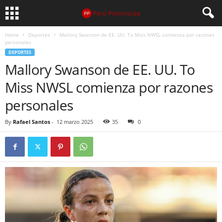
Home
Deportes
Mallory Swanson de EE. UU. To Miss NWSL comienza por razones
personales
DEPORTES
Mallory Swanson de EE. UU. To
Miss NWSL comienza por razones
personales
By
Rafael Santos
-
12 marzo 2025
35
0