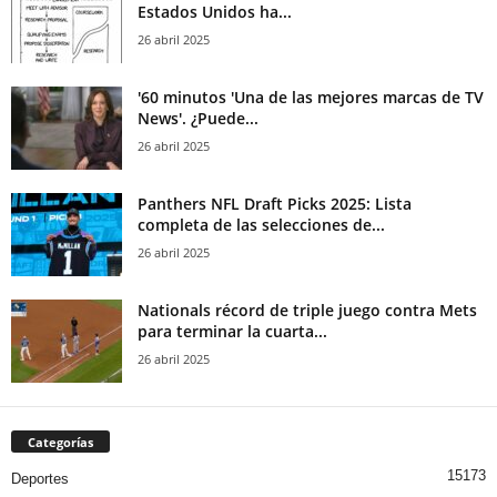
Estados Unidos ha...
26 abril 2025
'60 minutos 'Una de las mejores marcas de TV
News'. ¿Puede...
26 abril 2025
Panthers NFL Draft Picks 2025: Lista
completa de las selecciones de...
26 abril 2025
Nationals récord de triple juego contra Mets
para terminar la cuarta...
26 abril 2025
Categorías
15173
Deportes