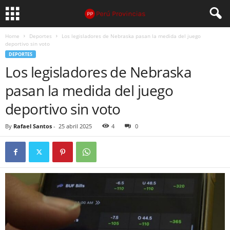
Home
Deportes
Los legisladores de Nebraska pasan la medida del juego
deportivo sin voto
DEPORTES
Los legisladores de Nebraska
pasan la medida del juego
deportivo sin voto
By
Rafael Santos
-
25 abril 2025
4
0