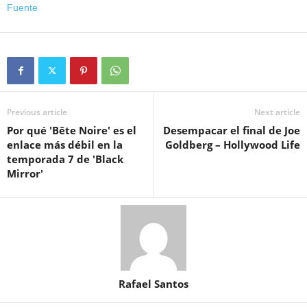
Fuente
Previous article
Next article
Por qué 'Bête Noire' es el
Desempacar el final de Joe
enlace más débil en la
Goldberg – Hollywood Life
temporada 7 de 'Black
Mirror'
Rafael Santos