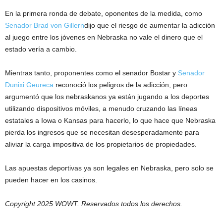
En la primera ronda de debate, oponentes de la medida, como
Senador Brad von Gillern
dijo que el riesgo de aumentar la adicción
al juego entre los jóvenes en Nebraska no vale el dinero que el
estado vería a cambio.
Mientras tanto, proponentes como el senador Bostar y
Senador
Dunixi Geureca
reconoció los peligros de la adicción, pero
argumentó que los nebraskanos ya están jugando a los deportes
utilizando dispositivos móviles, a menudo cruzando las líneas
estatales a Iowa o Kansas para hacerlo, lo que hace que Nebraska
pierda los ingresos que se necesitan desesperadamente para
aliviar la carga impositiva de los propietarios de propiedades.
Las apuestas deportivas ya son legales en Nebraska, pero solo se
pueden hacer en los casinos.
Copyright 2025 WOWT. Reservados todos los derechos.