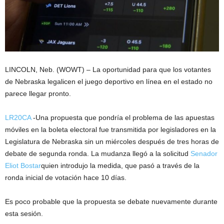
LINCOLN, Neb. (WOWT) – La oportunidad para que los votantes
de Nebraska legalicen el juego deportivo en línea en el estado no
parece llegar pronto.
LR20CA
-Una propuesta que pondría el problema de las apuestas
móviles en la boleta electoral fue transmitida por legisladores en la
Legislatura de Nebraska sin un miércoles después de tres horas de
debate de segunda ronda. La mudanza llegó a la solicitud
Senador
Eliot Bostar
quien introdujo la medida, que pasó a través de la
ronda inicial de votación hace 10 días.
Es poco probable que la propuesta se debate nuevamente durante
esta sesión.