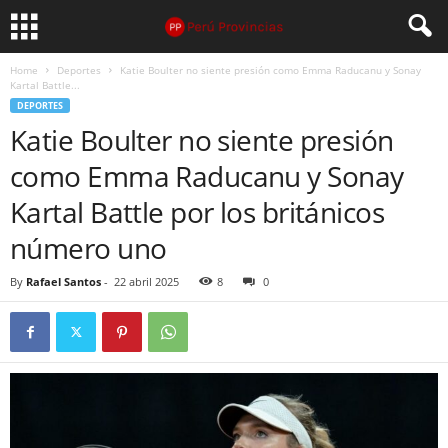
Home
Deportes
Katie Boulter no siente presión como Emma Raducanu y Sonay
Kartal Battle...
DEPORTES
Katie Boulter no siente presión
como Emma Raducanu y Sonay
Kartal Battle por los británicos
número uno
By
Rafael Santos
-
22 abril 2025
8
0