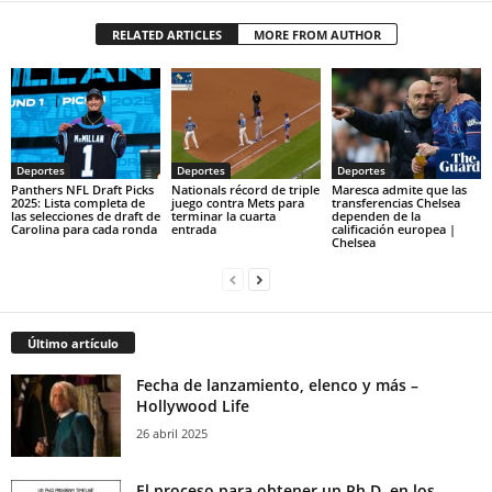
RELATED ARTICLES
MORE FROM AUTHOR
Deportes
Deportes
Deportes
Panthers NFL Draft Picks
Nationals récord de triple
Maresca admite que las
2025: Lista completa de
juego contra Mets para
transferencias Chelsea
las selecciones de draft de
terminar la cuarta
dependen de la
Carolina para cada ronda
entrada
calificación europea |
Chelsea
Último artículo
Fecha de lanzamiento, elenco y más –
Hollywood Life
26 abril 2025
El proceso para obtener un Ph.D. en los