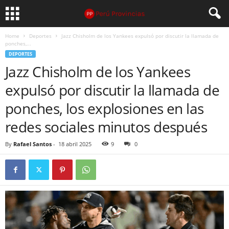
Home
Deportes
Jazz Chisholm de los Yankees expulsó por discutir la llamada de
ponches,...
DEPORTES
Jazz Chisholm de los Yankees
expulsó por discutir la llamada de
ponches, los explosiones en las
redes sociales minutos después
By
Rafael Santos
-
18 abril 2025
9
0