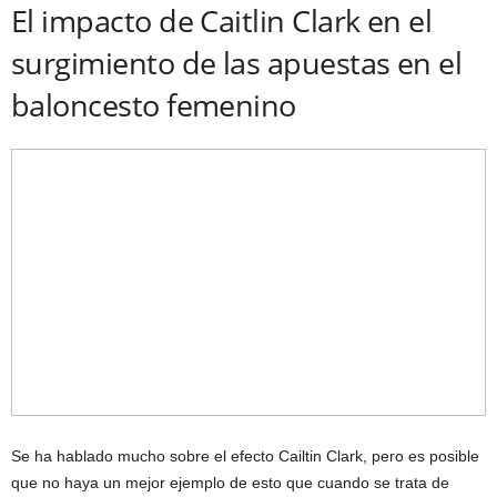
El impacto de Caitlin Clark en el
surgimiento de las apuestas en el
baloncesto femenino
Se ha hablado mucho sobre el efecto Cailtin Clark, pero es posible
que no haya un mejor ejemplo de esto que cuando se trata de