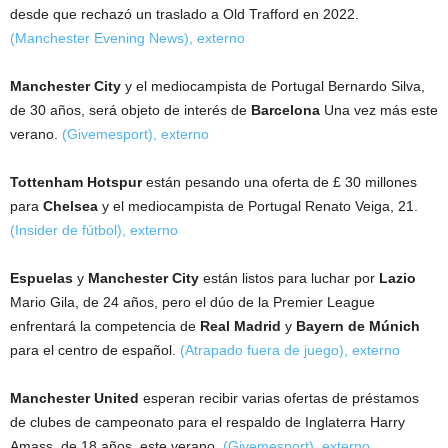
desde que rechazó un traslado a Old Trafford en 2022.
(Manchester Evening News)
,
externo
Manchester City
y el mediocampista de Portugal Bernardo Silva,
de 30 años, será objeto de interés de
Barcelona
Una vez más este
verano.
(Givemesport)
,
externo
Tottenham Hotspur
están pesando una oferta de £ 30 millones
para
Chelsea
y el mediocampista de Portugal Renato Veiga, 21.
(Insider de fútbol)
,
externo
Espuelas
y
Manchester City
están listos para luchar por
Lazio
Mario Gila, de 24 años, pero el dúo de la Premier League
enfrentará la competencia de
Real Madrid
y
Bayern de Múnich
para el centro de español.
(Atrapado fuera de juego)
,
externo
Manchester United
esperan recibir varias ofertas de préstamos
de clubes de campeonato para el respaldo de Inglaterra Harry
Amass, de 18 años, este verano.
(Givemesport)
,
externo