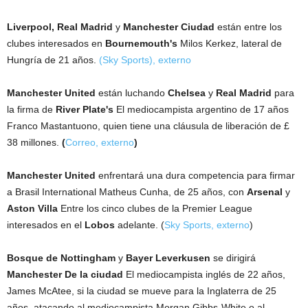
Liverpool, Real Madrid
y
Manchester
Ciudad
están entre los
clubes interesados ​​en
Bournemouth's
Milos Kerkez, lateral de
Hungría de 21 años.
(Sky Sports)
,
externo
Manchester United
están luchando
Chelsea
y
Real Madrid
para
la firma de
River Plate's
El mediocampista argentino de 17 años
Franco Mastantuono, quien tiene una cláusula de liberación de £
38 millones.
(
Correo
,
externo
)
Manchester United
enfrentará una dura competencia para firmar
a Brasil International Matheus Cunha, de 25 años, con
Arsenal
y
Aston Villa
Entre los cinco clubes de la Premier League
interesados ​​en el
Lobos
adelante. (
Sky Sports
,
externo
)
Bosque de Nottingham
y
Bayer
Leverkusen
se dirigirá
Manchester
De la ciudad
El mediocampista inglés de 22 años,
James McAtee, si la ciudad se mueve para la Inglaterra de 25
años, atacando al mediocampista Morgan Gibbs-White o al