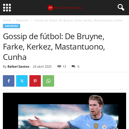
Home
Deportes
Gossip de fútbol: De Bruyne, Farke, Kerkez, Mastantuono, Cunha
DEPORTES
Gossip de fútbol: De Bruyne,
Farke, Kerkez, Mastantuono,
Cunha
By
Rafael Santos
-
24 abril 2025
13
0