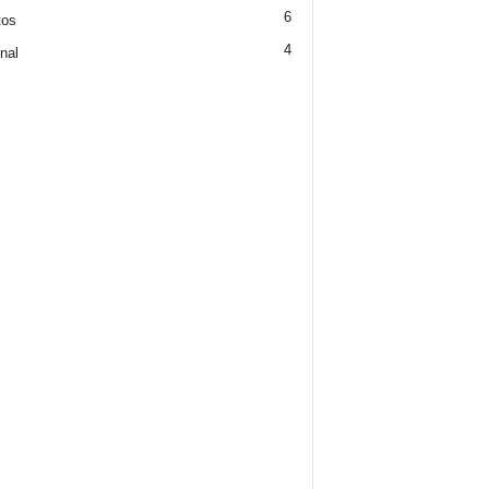
6
tos
4
nal