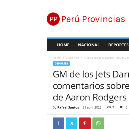
P
e
r
ú
P
r
o
HOME
NACIONAL
DEPORTES
v
i
Home
Deportes
GM de los Jets Darren Mougey de
n
DEPORTES
c
GM de los Jets Da
i
a
comentarios sobre 
s
de Aaron Rodgers
By
Rafael Santos
-
21 abril 2025
7
0