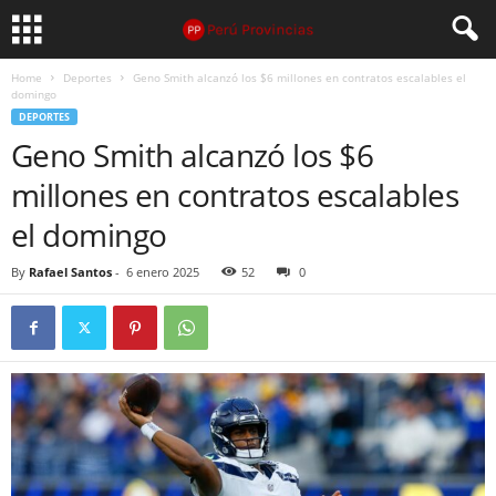
Home
Deportes
Geno Smith alcanzó los $6 millones en contratos escalables el
domingo
DEPORTES
Geno Smith alcanzó los $6
millones en contratos escalables
el domingo
By
Rafael Santos
-
6 enero 2025
52
0