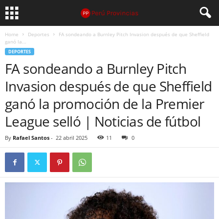
Home
Deportes
FA sondeando a Burnley Pitch Invasion después de que Sheffield
ganó la...
DEPORTES
FA sondeando a Burnley Pitch
Invasion después de que Sheffield
ganó la promoción de la Premier
League selló | Noticias de fútbol
By
Rafael Santos
-
22 abril 2025
11
0